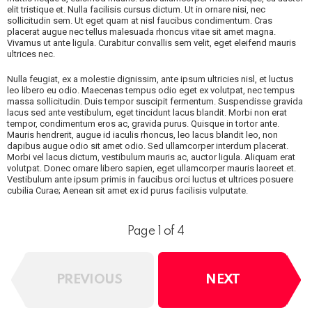
elit tristique et. Nulla facilisis cursus dictum. Ut in ornare nisi, nec
sollicitudin sem. Ut eget quam at nisl faucibus condimentum. Cras
placerat augue nec tellus malesuada rhoncus vitae sit amet magna.
Vivamus ut ante ligula. Curabitur convallis sem velit, eget eleifend mauris
ultrices nec.
Nulla feugiat, ex a molestie dignissim, ante ipsum ultricies nisl, et luctus
leo libero eu odio. Maecenas tempus odio eget ex volutpat, nec tempus
massa sollicitudin. Duis tempor suscipit fermentum. Suspendisse gravida
lacus sed ante vestibulum, eget tincidunt lacus blandit. Morbi non erat
tempor, condimentum eros ac, gravida purus. Quisque in tortor ante.
Mauris hendrerit, augue id iaculis rhoncus, leo lacus blandit leo, non
dapibus augue odio sit amet odio. Sed ullamcorper interdum placerat.
Morbi vel lacus dictum, vestibulum mauris ac, auctor ligula. Aliquam erat
volutpat. Donec ornare libero sapien, eget ullamcorper mauris laoreet et.
Vestibulum ante ipsum primis in faucibus orci luctus et ultrices posuere
cubilia Curae; Aenean sit amet ex id purus facilisis vulputate.
Page 1 of 4
PREVIOUS
NEXT