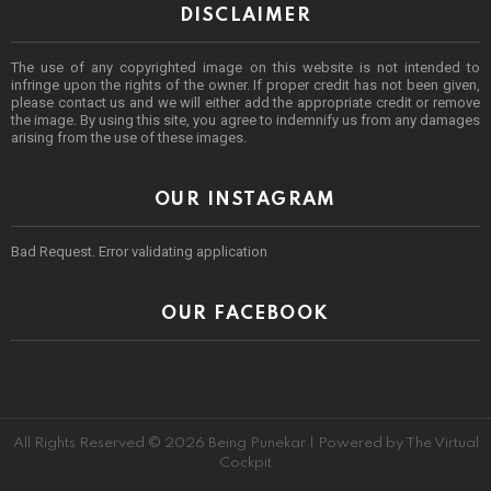
DISCLAIMER
The use of any copyrighted image on this website is not intended to
infringe upon the rights of the owner. If proper credit has not been given,
please contact us and we will either add the appropriate credit or remove
the image. By using this site, you agree to indemnify us from any damages
arising from the use of these images.
OUR INSTAGRAM
Bad Request. Error validating application
OUR FACEBOOK
All Rights Reserved © 2026 Being Punekar | Powered by The Virtual
Cockpit