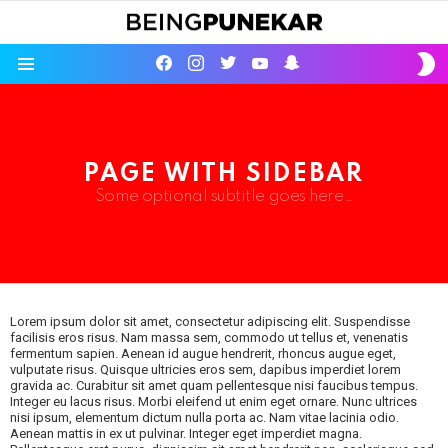
S
facebook
instagram
twitter
youtube
Being Punekar
S
Menu
PAGE WITH SIDEBAR
Some optional subtitle goes here…
Lorem ipsum dolor sit amet, consectetur adipiscing elit. Suspendisse
facilisis eros risus. Nam massa sem, commodo ut tellus et, venenatis
fermentum sapien. Aenean id augue hendrerit, rhoncus augue eget,
vulputate risus. Quisque ultricies eros sem, dapibus imperdiet lorem
gravida ac. Curabitur sit amet quam pellentesque nisi faucibus tempus.
Integer eu lacus risus. Morbi eleifend ut enim eget ornare. Nunc ultrices
nisi ipsum, elementum dictum nulla porta ac. Nam vitae lacinia odio.
Aenean mattis in ex ut pulvinar. Integer eget imperdiet magna.