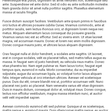
Pellentesque erat purus, dignissim sit amet hendrerit non, scelerisque sed
ante. Suspendisse vel ante dolor. Sed id odio eu ante sollicitudin molestie.
Nam gravida dolor sit amet nulla porttitor sagittis. Phasellus elementum
massa ut iaculis fringilla.
Fusce dictum suscipit facilisis. Vestibulum ante ipsum primis in faucibus
orci luctus et ultrices posuere cubilia Curae; Vivamus commodo, ante at
porttitor iaculis, sem lectus rhoncus orci, ut dignissim lorem neque nec
metus. Aliquam elementum lacus consequat dui posuere gravida.
Vivamus varius nec est ac efficitur. Sed ac viverra enim. Ut vitae laoreet
magna, vel accumsan mauris. Donec et lorem nec enim mollis dignissim.
Donec congue mauris justo, et ultrices lacus aliquam dignissim.
Cras feugiat nulla ut dolor hendrerit, a sodales ante sagittis. Ut laoreet,
erat in congue sodales, velit ex placerat tellus, sed mattis tellus augue eu
massa. In feugiat sem id justo hendrerit, eu vehicula risus mattis. Donec
vitae pharetra leo. Nam eget pulvinar ex. Nam lacus tortor, feugiat eget
tempus quis, euismod in nulla. Morbi consectetur, dui eu imperdiet
vulputate, augue dui accumsan ligula, ac volutpat tortor lacus aliquam
felis. Integer vehicula at orci interdum ultrices. Aenean vel scelerisque
purus. Duis dui elit, ornare blandit nisi ut, porttitor accumsan velit. Nunc
placerat nec justo ac placerat. Nam venenatis varius elit vitae dignissim.
Duis in mauris dictum, consequat dolor at, volutpat risus. Donec congue,
lectus non efficitur vestibulum, magna massa interdum nunc, at auctor
velit velit imperdiet sapien.
Aenean commodo euismod elit sed pulvinar. Quisque ut ex scelerisque,
mattis neque a, euismod mauris. Duis ullamcorper mattis neque, eu auctor